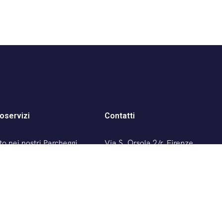
oservizi
Contatti
o nei nostri Parcheggi
Via S. Orsola 2/r, Firenze
(Italia)
t’Orsola
+39 055 281893
n Zanobi
contatti@autoservizi.firenze.
 Firenze