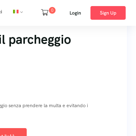
0
i
Login
Sign Up
il parcheggio
eggio senza prendere la multa e evitando i