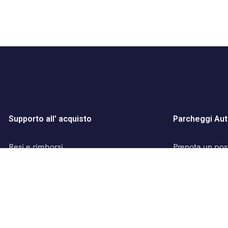
Supporto all' acquisto
Parcheggi Aut
Resi e rimborsi
Prenota un post
Termini e condizioni
Parcheggio San
Privacy Policy
Parcheggio Sa
Contattaci
ZTL – centro di