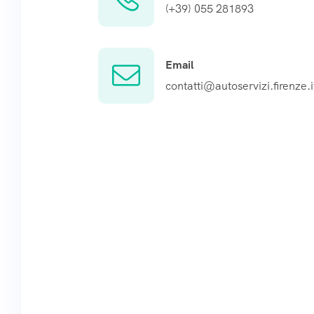
(+39) 055 281893
Email
contatti@autoservizi.firenze.i