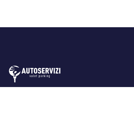
Due parcheggi in pieno centro a Firenze
con un servizio impeccabile e garantito,
sicurezza assoluta per la tua auto,
recupero e consegna auto in hotel (se
convenzionati).