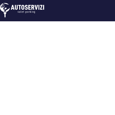
Due parcheggi in pieno centro a Firenze con
un servizio impeccabile e garantito,
sicurezza assoluta per la tua auto, recupero
e consegna auto in hotel (se convenzionati).
© 2023 Autoservizi srl - Tutti i diritti riservati. Design by Strala
Autoservizi srl - Sede legale: Viale Matteotti 25, 50121 Firen