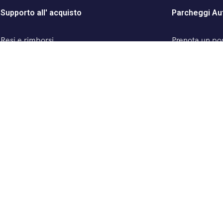
Supporto all' acquisto
Parcheggi Au
Resi e rimborsi
Prenota un pos
Termini e condizioni
Parcheggio Sa
Privacy Policy
Parcheggio Sa
Contattaci
ZTL – centro d
nchi Bros
ze - p.iva 05185480489
English
Italiano