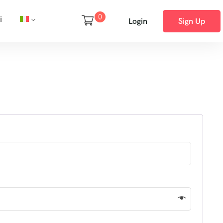
0
i
Login
Sign Up