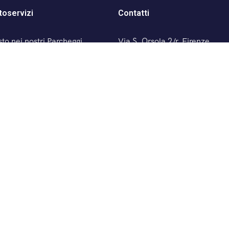
toservizi
Contatti
to nei nostri Parcheggi
Via S. Orsola 2/r, Firenze
(Italia)
nt’Orsola
+39 055 281893
n Zanobi
contatti@autoservizi.firen
i Firenze