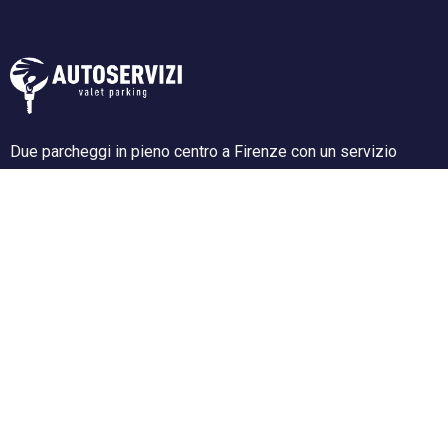
Due parcheggi in pieno centro a Firenze con un servizio
impeccabile e garantito, sicurezza assoluta per la tua auto,
recupero e consegna auto in hotel (se convenzionati).
Supporto all' acquisto
Resi e rimborsi
Termini e condizioni
Privacy Policy