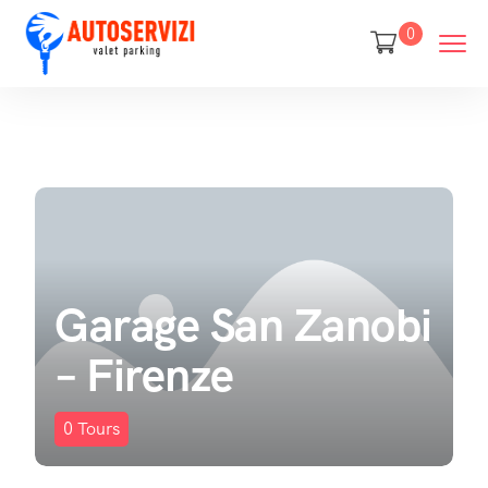
0
Garage San Zanobi
– Firenze
0
Tours