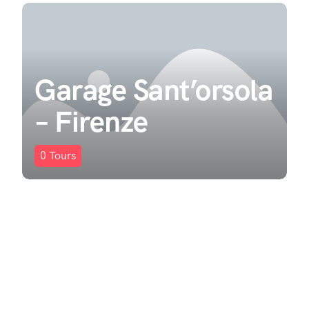
Garage Sant’orsola
– Firenze
0
Tours