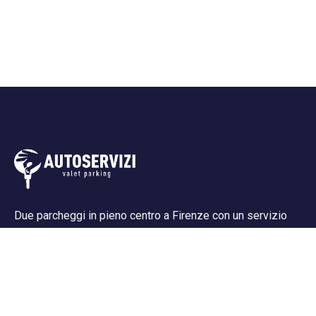
Due parcheggi in pieno centro a Firenze con un servizio
impeccabile e garantito, sicurezza assoluta per la tua auto,
recupero e consegna auto in hotel (se convenzionati).
Supporto all' acquisto