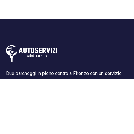
Due parcheggi in pieno centro a Firenze con un servizio
impeccabile e garantito, sicurezza assoluta per la tua auto,
recupero e consegna auto in hotel (se convenzionati).
Supporto all' acquisto
Resi e rimborsi