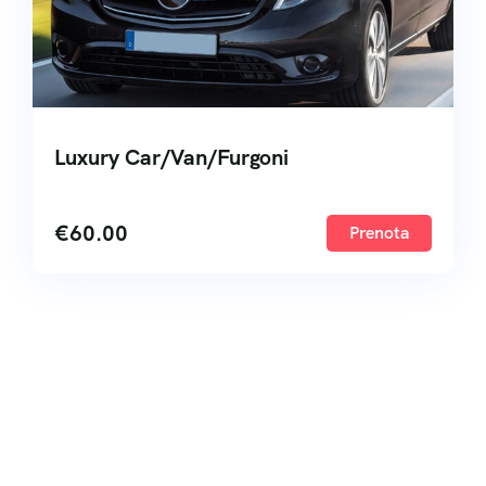
Luxury Car/Van/Furgoni
€
60.00
Prenota