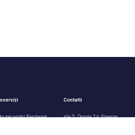
oservizi
Contatti
o nei nostri Parcheggi
Via S. Orsola 2/r, Firenze
(Italia)
t’Orsola