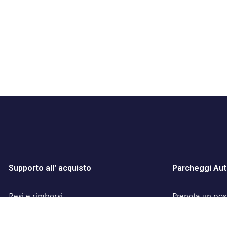
Supporto all' acquisto
Parcheggi Aut
Resi e rimborsi
Prenota un post
Termini e condizioni
Parcheggio San